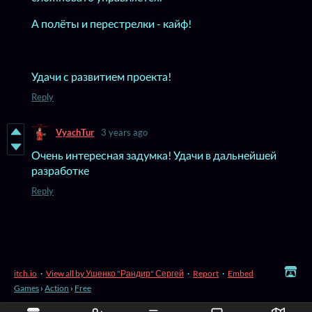
А полёты и перестрелки - кайф!
Удачи с развитием проекта!
Reply
VyachTur
3 years ago
Очень интересная задумка! Удачи в дальнейшей
разработке
Reply
itch.io
·
View all by Ушенко "Рандир" Сергей
·
Report
·
Embed
Games
›
Action
›
Free