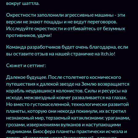
вокруг шаттла.
Окрестности заполонили агрессивные машины - эти
версии не знают пощады и не ведут переговоров.
Исследуйте окрестности и отбивайтесь от безумных
противников, удачи!
Команда разработчиков будет очень благодарна, если
вы оставите отзыв на нашей страничке на itch.io!
Сюжет и сеттинг:
Далекое будущее. После столетнего космического
путешествия к далекой звезде на Землю возвращается
корабль неудавшихся колонистов. Силы и ресурсы на
исходе, межзвездный ковчег разваливается на глазах.
Но вместо густонаселенной, технологически развитой
планеты, которую они некогда покинули, их встретил
незнакомый мир, терзаемый катаклизмами: ураганами,
грозами, извержениями вулканов и наступающими
ледниками. Биосфера планеты практически исчезла и
теперь её населяет новая "экосистема" - сложная