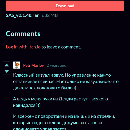
Download
SAS_v0.1.4b.rar
632 MB
Comments
Log in with itch.io
to leave a comment.
Petr Maslov
2 years ago
Классный визуал и звук. Но управление как-то
отталкивает сейчас. Настолько не казуальное, что
даже мне сложновато было ))
А ведь у меня руки из Денди растут - всякого
навидался )))
И всё же - с поворотами и на мышь и на стрелки,
которые надо в голове додумывать - пока
сложновато управляется.